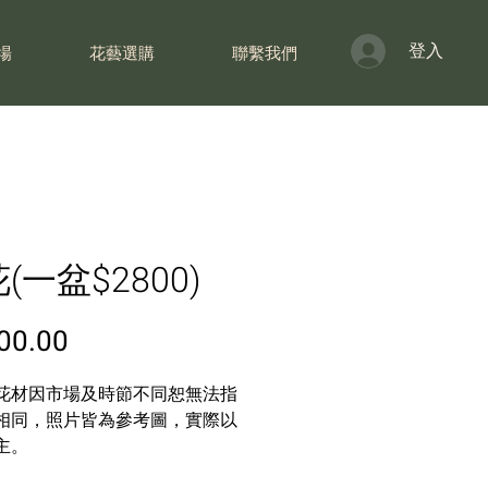
登入
場
花藝選購
聯繫我們
(一盆$2800)
價
00.00
格
花材因市場及時節不同恕無法指
相同，照片皆為參考圖，實際以
主。