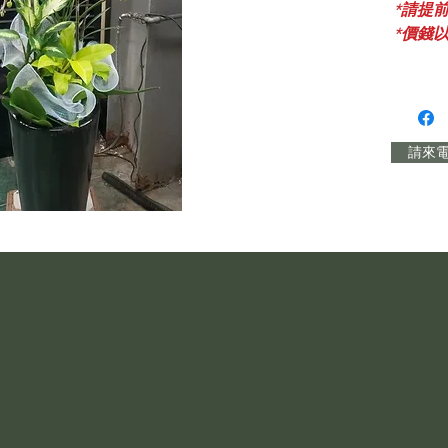
*請提
*價錢
請來電訂