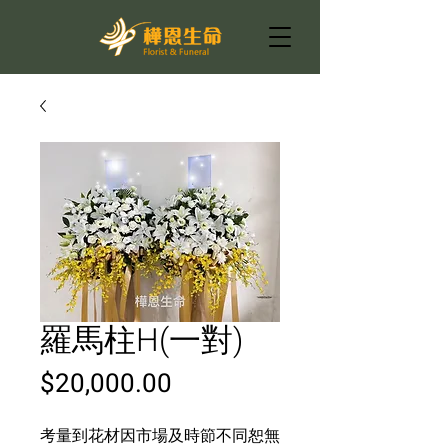
羅馬柱H(一對)
價
$20,000.00
格
考量到花材因市場及時節不同恕無