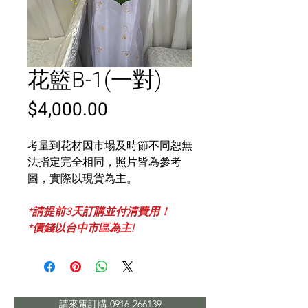
花籃B-1(一對)
價
$4,000.00
格
考量到花材因市場及時節不同恕無
法指定完全相同，照片皆為參考
圖，實際以現貨為主。
*請提前3天訂購並付清費用！
*價錢以台中市區為主!
請來電訂購 0916-266139