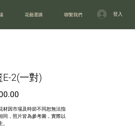
登入
場
花藝選購
聯繫我們
E-2(一對)
價
00.00
格
花材因市場及時節不同恕無法指
相同，照片皆為參考圖，實際以
主。