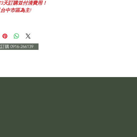
前3天訂購並付清費用！
以台中市區為主!
購 0916-266139