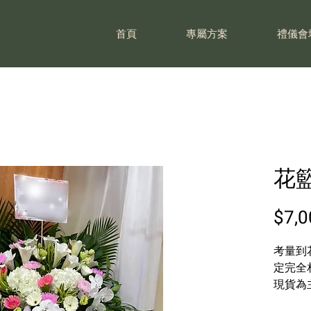
首頁
專屬方案
禮儀會
花籃
$7,0
考量到
定完全
現貨為