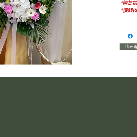
*請提
*價錢
請來電訂