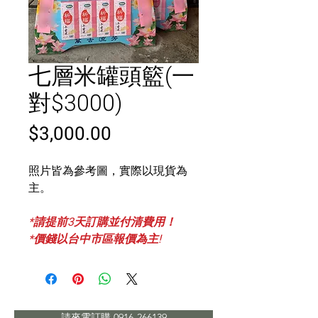
七層米罐頭籃(一
對$3000)
價
$3,000.00
格
照片皆為參考圖，實際以現貨為
主。
*請提前3天訂購並付清費用！
*價錢以台中市區報價為主!
請來電訂購 0916-266139